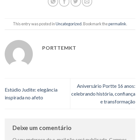
This entry was posted in
Uncategorized
. Bookmark the
permalink
.
PORTTEMKT
Aniversário Portte 16 anos:
Estúdio Judite: elegância
celebrando história, confiança
inspirada no afeto
e transformação
Deixe um comentário
O seu endereço de e-mail não será publicado.
Campos