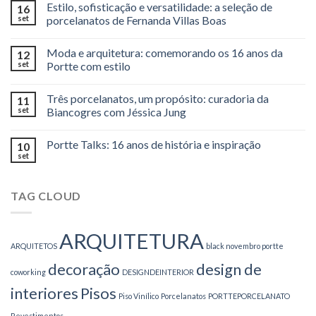
Estilo, sofisticação e versatilidade: a seleção de
16
set
porcelanatos de Fernanda Villas Boas
Moda e arquitetura: comemorando os 16 anos da
12
set
Portte com estilo
Três porcelanatos, um propósito: curadoria da
11
set
Biancogres com Jéssica Jung
Portte Talks: 16 anos de história e inspiração
10
set
TAG CLOUD
ARQUITETURA
ARQUITETOS
black novembro portte
decoração
design de
coworking
DESIGNDEINTERIOR
interiores
Pisos
Piso Vinílico
Porcelanatos
PORTTEPORCELANATO
Revestimentos