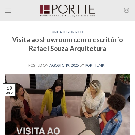
Skip
to
content
UNCATEGORIZED
Visita ao showroom com o escritório
Rafael Souza Arquitetura
POSTED ON
AGOSTO 19, 2025
BY
PORTTEMKT
19
ago