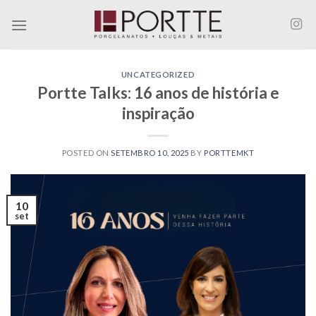
Skip
to
content
UNCATEGORIZED
Portte Talks: 16 anos de história e
inspiração
POSTED ON
SETEMBRO 10, 2025
BY
PORTTEMKT
10
set