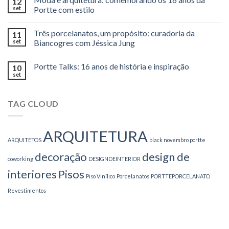
12
set
Portte com estilo
Três porcelanatos, um propósito: curadoria da
11
set
Biancogres com Jéssica Jung
Portte Talks: 16 anos de história e inspiração
10
set
TAG CLOUD
ARQUITETURA
ARQUITETOS
black novembro portte
decoração
design de
coworking
DESIGNDEINTERIOR
interiores
Pisos
Piso Vinílico
Porcelanatos
PORTTEPORCELANATO
Revestimentos