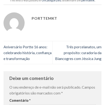
This entry was posted in
Uncategorized
. Bookmark the
permalink
.
PORTTEMKT
Aniversário Portte 16 anos:
Três porcelanatos, um
celebrando história, confiança
propósito: curadoria da
e transformação
Biancogres com Jéssica Jung
Deixe um comentário
O seu endereço de e-mail não será publicado.
Campos
obrigatórios são marcados com
*
Comentário
*