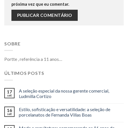
próxima vez que eu comentar.
SOBRE
Portte , referência a 11 anos…
ÚLTIMOS POSTS
A seleção especial da nossa gerente comercial,
17
set
Ludmilla Cortizo
Estilo, sofisticação e versatilidade: a seleção de
16
set
porcelanatos de Fernanda Villas Boas
Moda e arquitetura: comemorando os 16 anos da