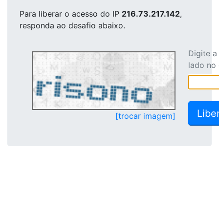
Para liberar o acesso
do IP
216.73.217.142
,
responda ao desafio abaixo.
Digite 
lado no
[trocar imagem]