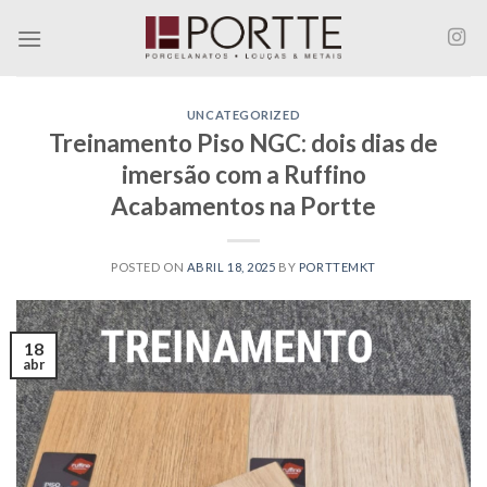
Skip
to
content
UNCATEGORIZED
Treinamento Piso NGC: dois dias de
imersão com a Ruffino
Acabamentos na Portte
POSTED ON
ABRIL 18, 2025
BY
PORTTEMKT
18
abr