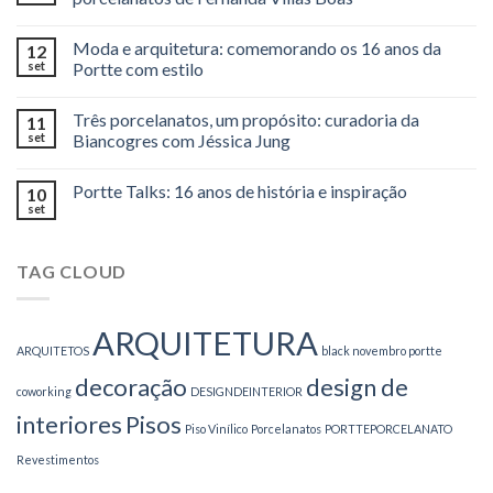
Moda e arquitetura: comemorando os 16 anos da
12
set
Portte com estilo
Três porcelanatos, um propósito: curadoria da
11
set
Biancogres com Jéssica Jung
Portte Talks: 16 anos de história e inspiração
10
set
TAG CLOUD
ARQUITETURA
ARQUITETOS
black novembro portte
decoração
design de
coworking
DESIGNDEINTERIOR
interiores
Pisos
Piso Vinílico
Porcelanatos
PORTTEPORCELANATO
Revestimentos